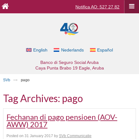
Notifica AO: 527 27 82
English
Nederlands
Español
Banco di Seguro Social Aruba
Caya Punta Brabo 19
Eagle, Aruba
SVb
pago
Tag Archives:
pago
Fechanan di pago pensioen (AOV-
AWW) 2017
Posted on
31 January 2017
by
SVb Communicatie