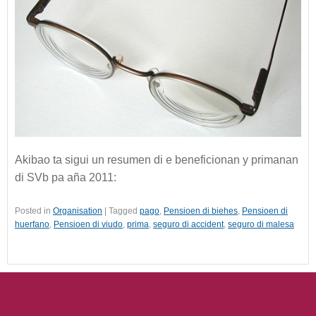
Akibao ta sigui un resumen di e beneficionan y primanan
di SVb pa aña 2011:
Posted in
Organisation
|
Tagged
pago
,
Pensioen di biehes
,
Pensioen di
huerfano
,
Pensioen di viudo
,
prima
,
seguro di accident
,
seguro di malesa