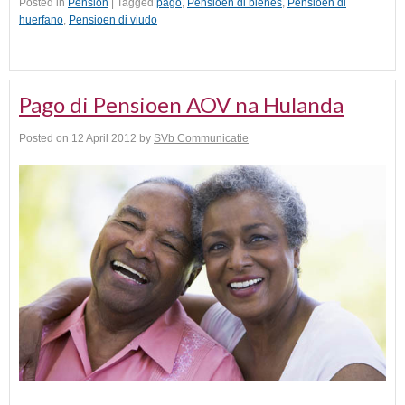
Posted in
Pension
|
Tagged
pago
,
Pensioen di biehes
,
Pensioen di
huerfano
,
Pensioen di viudo
Pago di Pensioen AOV na Hulanda
Posted on
12 April 2012
by
SVb Communicatie