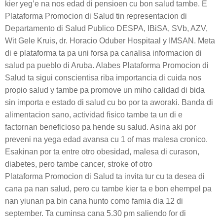
kier yeg’e na nos edad di pensioen cu bon salud tambe. E
Plataforma Promocion di Salud tin representacion di
Departamento di Salud Publico DESPA, IBiSA, SVb, AZV,
Wit Gele Kruis, dr. Horacio Oduber Hospitaal y IMSAN. Meta
di e plataforma ta pa uni forsa pa canalisa informacion di
salud pa pueblo di Aruba. Alabes Plataforma Promocion di
Salud ta sigui conscientisa riba importancia di cuida nos
propio salud y tambe pa promove un miho calidad di bida
sin importa e estado di salud cu bo por ta aworaki. Banda di
alimentacion sano, actividad fisico tambe ta un di e
factornan beneficioso pa hende su salud. Asina aki por
preveni na yega edad avansa cu 1 of mas malesa cronico.
Esakinan por ta entre otro obesidad, malesa di curason,
diabetes, pero tambe cancer, stroke of otro
Plataforma Promocion di Salud ta invita tur cu ta desea di
cana pa nan salud, pero cu tambe kier ta e bon ehempel pa
nan yiunan pa bin cana hunto como famia dia 12 di
september. Ta cuminsa cana 5.30 pm saliendo for di