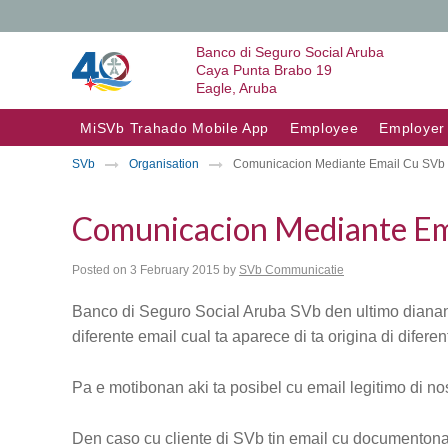
Banco di Seguro Social Aruba
Caya Punta Brabo 19
Eagle, Aruba
Skip to content
MiSVb Trahado Mobile App
Employee
Employer
SVb
Organisation
Comunicacion Mediante Email Cu SVb
Comunicacion Mediante Em
Posted on
3 February 2015
by
SVb Communicatie
Banco di Seguro Social Aruba SVb den ultimo dianan ta
diferente email cual ta aparece di ta origina di diferen
Pa e motibonan aki ta posibel cu email legitimo di n
Den caso cu cliente di SVb tin email cu documenton