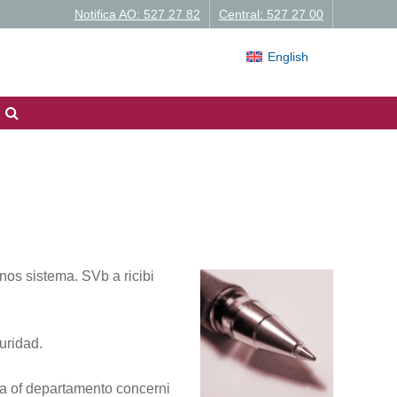
Notifica AO: 527 27 82
Central: 527 27 00
English
nos sistema. SVb a ricibi
uridad.
a of departamento concerni