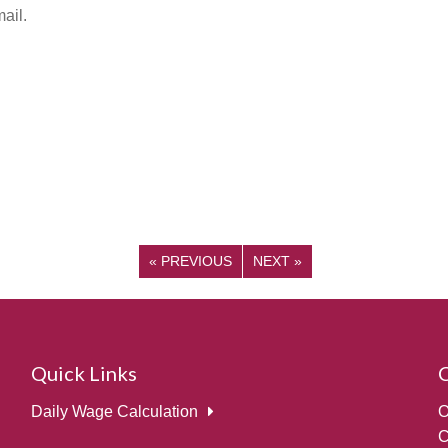
ail.
«
PREVIOUS
NEXT
»
Quick Links
Daily Wage Calculation
O
C