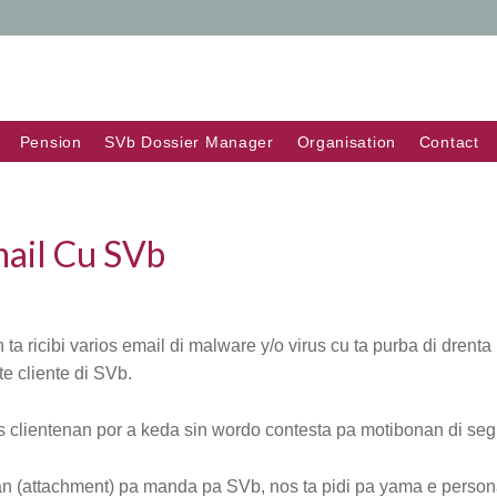
Pension
SVb Dossier Manager
Organisation
Contact
ail Cu SVb
 ricibi varios email di malware y/o virus cu ta purba di drenta 
te cliente di SVb.
os clientenan por a keda sin wordo contesta pa motibonan di seg
an (attachment) pa manda pa SVb, nos ta pidi pa yama e person