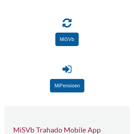
MiSVb
MiPensioen
MiSVb Trahado Mobile App