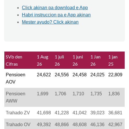
Click akinan pa download e App
Habri instruccion pa e App akinan
Mester ayudo? Click akinan
SVb den
1 Aug
1 juli
1 juni
1 Jan
1 jan
Cifras
26
26
26
26
25
Pensioen
24,622
24,556
24,458
24,025
22,809
AOV
Pensioen
1,699
1,706
1,710
1,735
1,836
AWW
Trahado ZV
41,698
41,228
41,042
39,023
36,681
Trahado OV
49,392
48,866
48,608
46,136
42,967