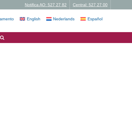
Notifica AO: 527 27 82
Central: 527 27 00
iamento
English
Nederlands
Español