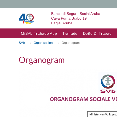
Banco di Seguro Social Aruba
Caya Punta Brabo 19
Eagle, Aruba
Skip to content
MiSVb Trahado App
Trahado
Doño Di Trabao
SVb
Organisacion
Organogram
Organogram