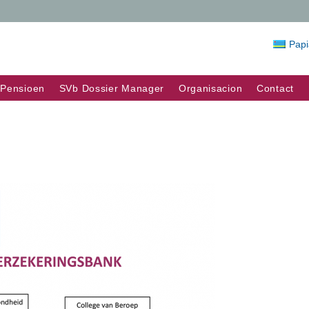
Pap
Pensioen
SVb Dossier Manager
Organisacion
Contact