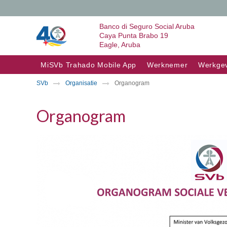
Banco di Seguro Social Aruba
Caya Punta Brabo 19
Eagle, Aruba
Skip to content
MiSVb Trahado Mobile App
Werknemer
Werkge
SVb
Organisatie
Organogram
Organogram