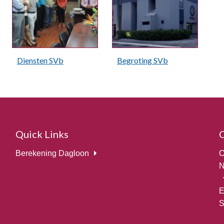
Diensten SVb
Begroting SVb
Quick Links
Berekening Dagloon
O
N
E
S