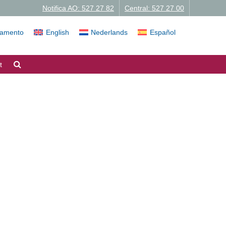
Notifica AO: 527 27 82
Central: 527 27 00
iamento
English
Nederlands
Español
t