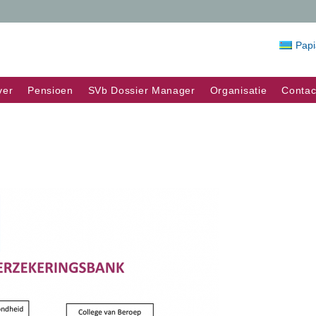
Pap
ver
Pensioen
SVb Dossier Manager
Organisatie
Contac