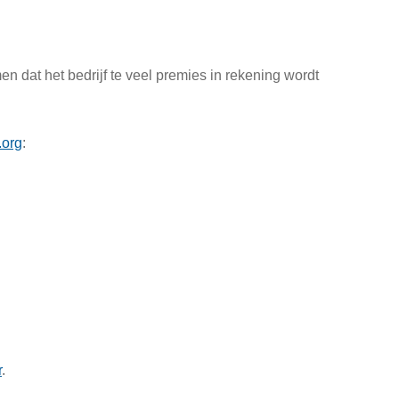
n dat het bedrijf te veel premies in rekening wordt
org
:
r
.