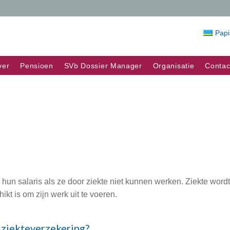
Pap
ver
Pensioen
SVb Dossier Manager
Organisatie
Contac
un salaris als ze door ziekte niet kunnen werken. Ziekte wordt
t is om zijn werk uit te voeren.
 ziekteverzekering?