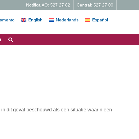
Notifica AO: 527 27 82
Central: 527 27 00
iamento
English
Nederlands
Español
t
 in dit geval beschouwd als een situatie waarin een