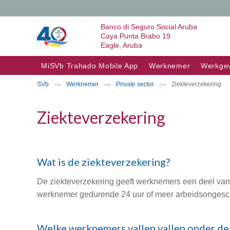
Banco di Seguro Social Aruba
Caya Punta Brabo 19
Eagle, Aruba
Skip to content
MiSVb Trahado Mobile App
Werknemer
Werkge
SVb
Werknemer
Private sector
Ziekteverzekering
Ziekteverzekering
Wat is de ziekteverzekering?
De ziekteverzekering geeft werknemers een deel van h
werknemer gedurende 24 uur of meer arbeidsongeschik
Welke werknemers vallen vallen onder de