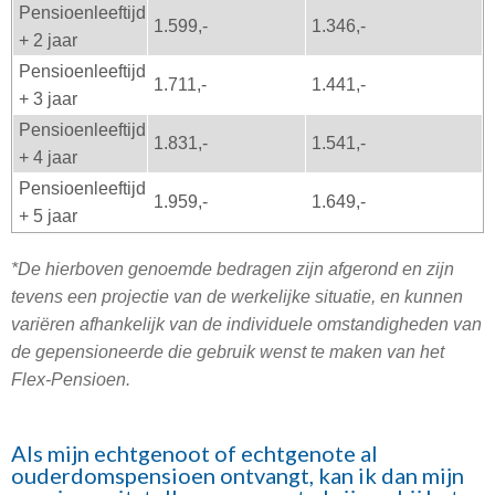
Pensioenleeftijd
1.599,-
1.346,-
+ 2 jaar
Pensioenleeftijd
1.711,-
1.441,-
+ 3 jaar
Pensioenleeftijd
1.831,-
1.541,-
+ 4 jaar
Pensioenleeftijd
1.959,-
1.649,-
+ 5 jaar
*De hierboven genoemde bedragen zijn afgerond en zijn
tevens een projectie van de werkelijke situatie, en kunnen
variëren afhankelijk van de individuele omstandigheden van
de gepensioneerde die gebruik wenst te maken van het
Flex-Pensioen.
Als mijn echtgenoot of echtgenote al
ouderdomspensioen ontvangt, kan ik dan mijn