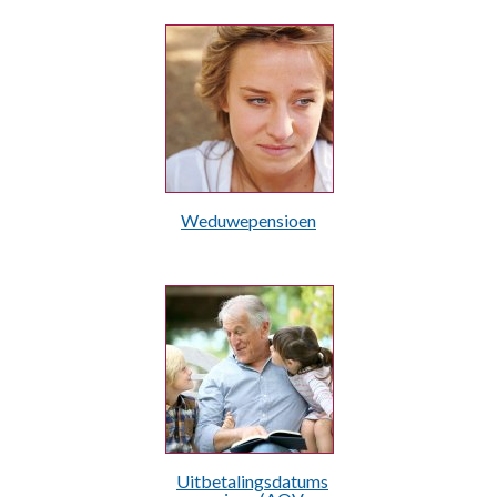
Weduwepensioen
Uitbetalingsdatums