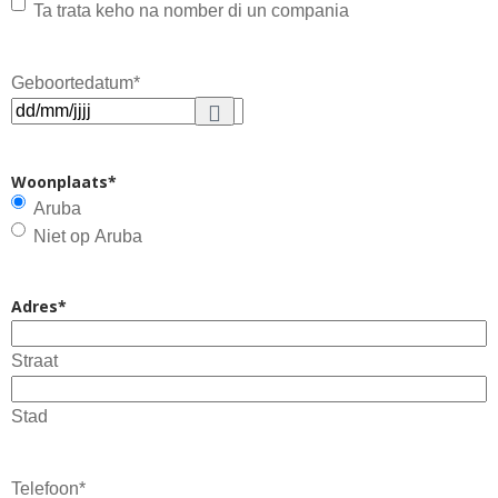
Check pa
Ta trata keho na nomber di un compania
keho di
compania
Geboortedatum
*
Woonplaats
*
Aruba
Niet op Aruba
Adres
*
Straat
Stad
Telefoon
*