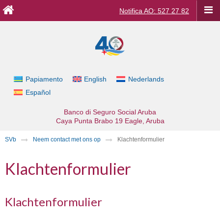
Notifica AO: 527 27 82
Papiamento
English
Nederlands
Español
Banco di Seguro Social Aruba
Caya Punta Brabo 19
Eagle, Aruba
SVb
Neem contact met ons op
Klachtenformulier
Klachtenformulier
Klachtenformulier