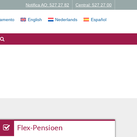
Notifica AO: 527 27 82
Central: 527 27 00
iamento
English
Nederlands
Español
Flex-Pensioen