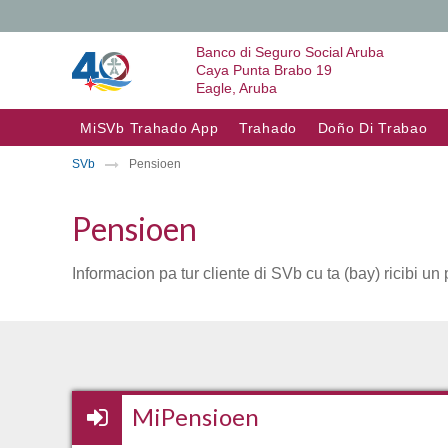
Banco di Seguro Social Aruba
Caya Punta Brabo 19
Eagle, Aruba
Skip to content
MiSVb Trahado App
Trahado
Doño Di Trabao
SVb
Pensioen
Pensioen
Informacion pa tur cliente di SVb cu ta (bay) ricibi un
MiPensioen