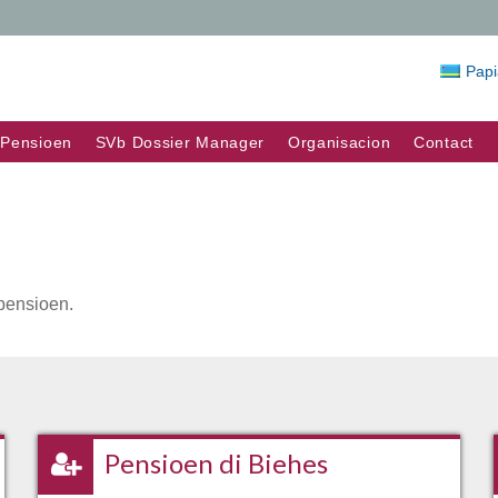
Pap
Pensioen
SVb Dossier Manager
Organisacion
Contact
 pensioen.
Pensioen di Biehes