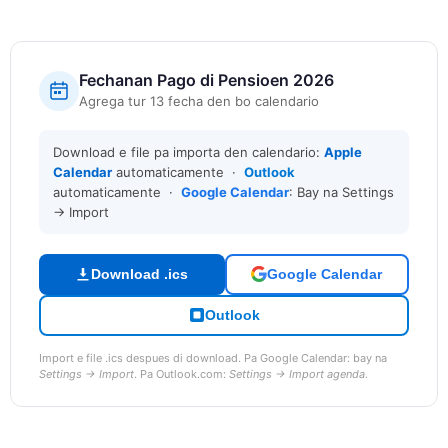
Fechanan Pago di Pensioen 2026
Agrega tur 13 fecha den bo calendario
Download e file pa importa den calendario:
Apple
Calendar
automaticamente ·
Outlook
automaticamente ·
Google Calendar
: Bay na Settings
→ Import
Download .ics
Google Calendar
Outlook
Import e file .ics despues di download. Pa Google Calendar: bay na
Settings → Import
. Pa Outlook.com:
Settings → Import agenda
.