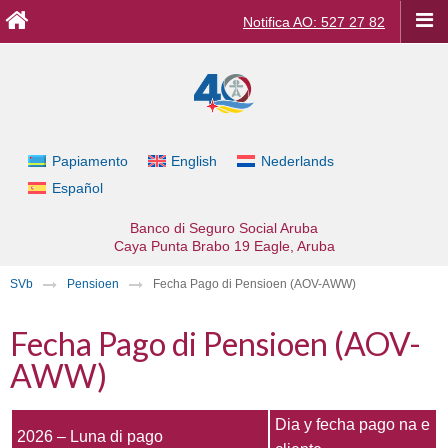
Notifica AO: 527 27 82
Papiamento
English
Nederlands
Español
Banco di Seguro Social Aruba
Caya Punta Brabo 19
Eagle, Aruba
SVb
Pensioen
Fecha Pago di Pensioen (AOV-AWW)
Fecha Pago di Pensioen (AOV-
AWW)
Dia y fecha pago na e
2026 – Luna di pago