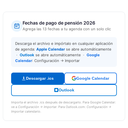
Fechas de pago de pensión 2026
Agrega las 13 fechas a tu agenda con un solo clic
Descarga el archivo e impórtalo en cualquier aplicación
de agenda:
Apple Calendar
se abre automáticamente
·
Outlook
se abre automáticamente ·
Google
Calendar
: Configuración → Importar
Descargar .ics
Google Calendar
Outlook
Importa el archivo .ics después de descargarlo. Para Google Calendar:
ve a
Configuración → Importar
. Para Outlook.com:
Configuración →
Importar calendario
.