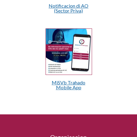
Notificacion di AO
(Sector Priva)
MiSVb Trahado
Mobile App
Organisacion