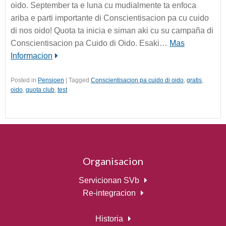
oido. September ta e luna cu mudialmente ta enfoca
ariba e parti importante di Conscientisacion pa cu cuido
di nos oido! Quota ta inicia e siman aki cu su campaña di
Conscientisacion pa Cuido di Oido. Esaki…
Mas
Informacion
Posted in
Pensioen
|
Tagged
Conscientisacion pa cuido di oido
,
gratis
,
oido
,
quota club
,
test
Organisacion
Servicionan SVb
Re-integracion
Historia