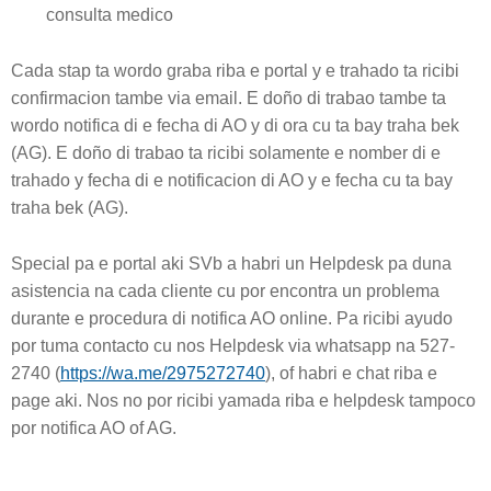
consulta medico
Cada stap ta wordo graba riba e portal y e trahado ta ricibi
confirmacion tambe via email. E doño di trabao tambe ta
wordo notifica di e fecha di AO y di ora cu ta bay traha bek
(AG). E doño di trabao ta ricibi solamente e nomber di e
trahado y fecha di e notificacion di AO y e fecha cu ta bay
traha bek (AG).
Special pa e portal aki SVb a habri un Helpdesk pa duna
asistencia na cada cliente cu por encontra un problema
durante e procedura di notifica AO online. Pa ricibi ayudo
por tuma contacto cu nos Helpdesk via whatsapp na 527-
2740 (
https://wa.me/2975272740
), of habri e chat riba e
page aki. Nos no por ricibi yamada riba e helpdesk tampoco
por notifica AO of AG.