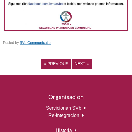
Posted by
SVb Communicatie
«
PREVIOUS
NEXT
»
Organisacion
Servicionan SVb
Re-integracion
Historia