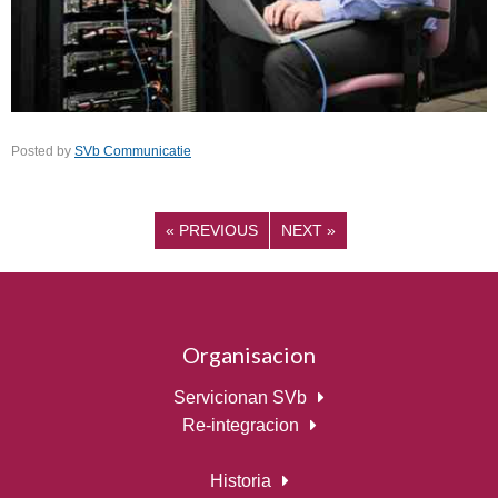
Posted by
SVb Communicatie
«
PREVIOUS
NEXT
»
Organisacion
Servicionan SVb
Re-integracion
Historia