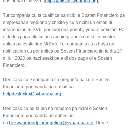
nos portal di MiSVb (
https://misvb.svbaruba.org
).
Tur compania cu ta cualifica pa ricibi e Sosten Financiero pa
empresanan mediano y chikito y cu a ricibi un email di
informacion di SVb, por subi nos portal y yena e peticion. Pa
e di dos pago aki tin un cambio grandi cual ta cu mester
aplica pa esaki den MiSVb. Tur compania cu a haya un
notificacion cu por aplica pa Sosten Financiero tin te dia 27
di juli 2020 pa haci esaki pa e di dos pago di e Sosten
Financiero.
Den caso cu e compania tin pregunta pa cu e Sosten
Financiero por manda un e-mail pa
helpdeskmkb@svbaruba.org
.
Den caso cu no ta bin na remarca pa ricibi e Sosten
Financiero por manda un obhecion
na
bezwaarnoodplanregeling@svbaruba.org
. Den e