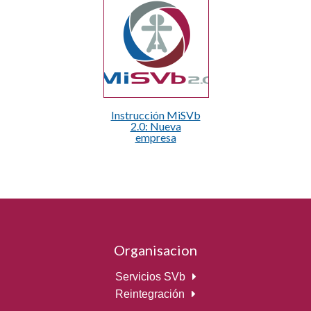
Instrucción MiSVb
2.0: Nueva
empresa
Organisacion
Servicios SVb
Reintegración