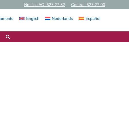
Notifica AO: 527 27 82
Central: 527 27 00
iamento
English
Nederlands
Español