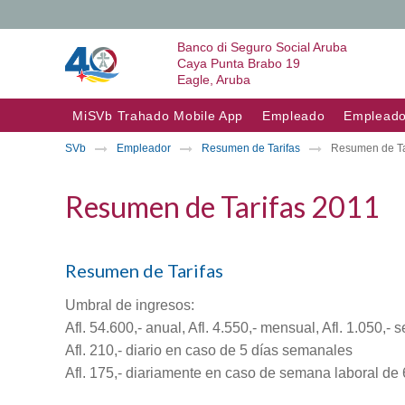
Banco di Seguro Social Aruba
Caya Punta Brabo 19
Eagle, Aruba
Skip to content
MiSVb Trahado Mobile App
Empleado
Empleado
SVb
Empleador
Resumen de Tarifas
Resumen de Ta
Resumen de Tarifas 2011
Resumen de Tarifas
Umbral de ingresos:
Afl. 54.600,- anual, Afl. 4.550,- mensual, Afl. 1.050,-
Afl. 210,- diario en caso de 5 días semanales
Afl. 175,- diariamente en caso de semana laboral de 