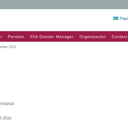
Pap
r
Pensión
SVb Dossier Manager
Organización
Contact
rifas 2011
 semanal
6 días